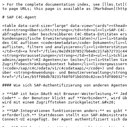
> For the complete documentation index, see [llms.txt](https://docs.blockbrain.ai/llms.txt). Markdown versions of documentation pages are available by appending `.md` to page URLs; this page is available as [Markdown](https://docs.blockbrain.ai/de/fur-administratoren/agenten/sap-c4c-agent.md).

# SAP C4C-Agent

<table data-card-size="large" data-view="cards"><thead><tr><th></th><th></th><th data-hidden data-card-cover data-type="image">Titelbild</th></tr></thead><tbody><tr><td><strong>Übersicht</strong></td><td><ul><li>SAP-C4C-Entitäten, Datensätze und Felder über Blockbrain suchen und durchsuchen</li><li>Datensätze in beliebigen abfragbaren oder beschreibbaren C4C-OData-Entitäten erstellen und aktualisieren (Konten, Kontakte, Leads, Opportunities, Aktivitäten, Serviceanfragen/-tickets und kundenspezifische Erweiterungsentitäten)</li><li>Standard- und benutzerdefinierte OData-Sammlungsnamen automatisch aus Beschreibungen in natürlicher Sprache mithilfe des C4C auflösen <code>$metadata</code> Dokument</li><li>CRM- und Servicedatensätze nach Status, Verantwortlichem, Datum, Konto oder einem beliebigen verfügbaren Feld auflisten, filtern und analysieren</li><li>Unterstützung sowohl für standardmäßige SAP-C4C-Entitäten als auch für kundenerweiterte (KUT / SDK) Entitäten</li></ul></td><td><a href="/files/8e2d91078527b6e8c217ab72731c4498aed2fe68">/files/8e2d91078527b6e8c217ab72731c4498aed2fe68</a></td></tr><tr><td><strong>Voraussetzungen</strong></td><td><ul><li>Schließen Sie die allgemeinen Einrichtungsschritte von der Haupt- <a href="https://docs.en.theblockbrain.ai/for-admins/agents">KI-Agenten</a> Seite</li><li>Stellen Sie sicher, dass Benutzer aktive SAP-C4C-Konten mit der relevanten Geschäftsrolle und dem Zugriffsbeschränkungskontext haben</li><li>Vergewissern Sie sich, dass Ihr C4C-Tenant den standardmäßigen OData-Endpunkt bereitstellt (<code>/sap/c4c/odata/v1/c4codataapi/</code>) und dass OAuth 2.0 aktiviert ist</li><li>Ein C4C-Administrator mit Berechtigung zur Registrierung von OAuth-2.0-Clients über <strong>Anwendungs- und Benutzerverwaltung</strong> → <strong>OAuth-2.0-Clientregistrierung</strong></li></ul></td><td><a href="/files/b5ff00db78231f60f0f1b0350c82cec5fdf80032">/files/b5ff00db78231f60f0f1b0350c82cec5fdf80032</a></td></tr></tbody></table>

#### Wie sich SAP-Authentifizierung von anderen Agenten unterscheidet

> **SAP ist kein OAuth mit Browser-Weiterleitung.** Jeder andere Blockbrain-Agent (Salesforce, Outlook, Google, Atlassian, …) verwendet **OAuth 2.0 Authorization Code** — der Benutzer klickt auf **Verbinden**, wird über `https://nango.theblockbrain.ai/oauth/callback`zur Anmeldeseite des Anbieters weitergeleitet, stimmt zu und wird mit einem Zugriffstoken zurückgeleitet.&#x20;
>
> **SAP-Integrationen funktionieren anders:** es gibt **keine Browser-Weiterleitung, keinen Zustimmungsbildschirm und auf der SAP-Seite ist keine Callback-URL erforderlich.** Stattdessen stellt ein SAP-Administrator die Anmeldedaten im SAP-Tenant im Voraus aus, und diese Anmeldedaten werden einmalig in die Blockbrain-Connect-UI eingefügt. Der Agent authentifiziert sich dann Server-zu-Server.

Der SAP-C4C-Agent unterstützt zwei nicht-interaktive Authentifizierungsflüsse. Wählen Sie denjenigen, für den Ihr SAP-C4C-Tenant konfiguriert ist:

| Ablauf             