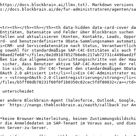
                                    | Wann verwenden                                                                                                                                                                                                                                                                | Was der Benutzer bereitstellt                                                                                                                              |
| ------------------------------------------------------ | ----------------------------------------------------------------------------------------------------------------------------------------------------------------------------------------------------------------------------------------------------------------------------- | ---------------------------------------------------------------------------------------------------------------------------------------------------------- |
| **OAuth 2.0 — Client Credentials** *(Standard)*        | Die meisten produktiven C4C-Integrationen. Ein einzelner dedizierter technischer/Kommunikationsbenutzer trägt die Verbindung; die Berechtigungen werden durch die C4C-Geschäftsrolle dieses Benutzers gesteuert.                                                              | Tenant-URL, Client-ID, Client-Secret                                                                                                                       |
| **OAuth 2.0 — SAML 2.0 Bearer Assertion** *(optional)* | Wenn Ihre Sicherheitsrichtlinie eine assertionsbasierte Authentifizierung pro Benutzer vorschreibt (z. B. wenn Sie über einen IdP pro Benutzer ein X.509-Zertifikat ausgestellt haben und die Token-Ausstellung auf einen bestimmten Geschäftsbenutzer beschränkt sein soll). | Tenant-URL, Client-ID, Firmen-ID, Base64-kodierte SAML-2.0-Bearer-Assertion (lokal mit dem beim OAuth-Client registrierten X.509-Privatschlüssel signiert) |

Die folgende Konfiguration geht von **OAuth 2.0 Client Credentials**aus, was dem von den bestehenden SAP-Integrationen von Blockbrain verwendeten Muster entspricht (z. B. SAP Concur). Wenn Ihr Tenant stattdessen für SAML 2.0 Bearer Assertion eingerichtet ist, siehe den [Abschnitt SAML 2.0 Bearer Assertion (Alternative)](https://claude.ai/local_sessions/local_e458fc8c-45f4-4496-8611-a7e0ccb6a5f0#saml-20-bearer-assertion-alternative) weiter unten.

#### SAP C4C OAuth-2.0-Clientregistrierung

**Erforderliche OAuth-Konfiguration**

Konfigurieren Sie bei der Registrierung Ihres SAP-C4C-OAuth-2.0-Clients Folgendes:

| Einstellung                        | Wert                                                             | Hinweise                                                                                                                                                                                                                                   |
| ---------------------------------- | ---------------------------------------------------------------- | ------------------------------------------------------------------------------------------------------------------------------------------------------------------------------------------------------------------------------------------ |
| **Ausgabeeinstellungen → Methode** | **Client Credentials**                                           | Erforderlich für den Standardab