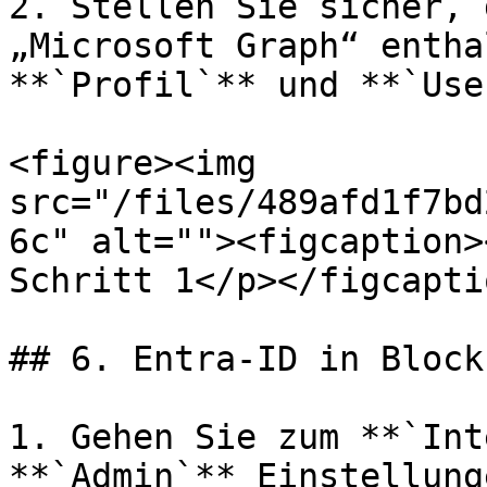
2. Stellen Sie sicher, 
„Microsoft Graph“ entha
**`Profil`** und **`Use
<figure><img 
src="/files/489afd1f7bd
6c" alt=""><figcaption>
Schritt 1</p></figcapti
## 6. Entra-ID in Block
1. Gehen Sie zum **`Int
**`Admin`** Einstellunge