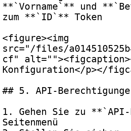
**`Vorname`** und **`Be
zum **`ID`** Token

<figure><img 
src="/files/a014510525b
cf" alt=""><figcaption>
Konfiguration</p></figc
## 5. API-Berechtigunge
1. Gehen Sie zu **`API-
Seitenmenü
